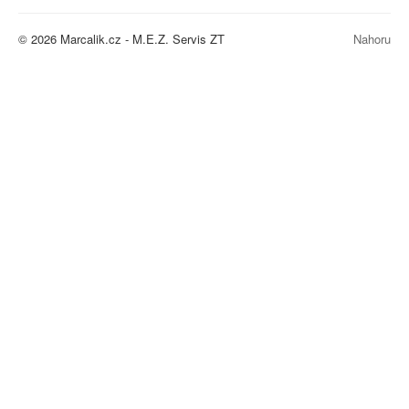
Autodoprava
Naše Služby
© 2026 Marcalik.cz - M.E.Z. Servis ZT
Nahoru