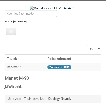
košík je prázdný
Přepnout
navigaci
Hlavní strana
Počet zobraz
Kdo jsme
Titulek
Počet zobrazení
Novinky
Babetta 210
Kontakty
Zobrazení: 1831
Přihlášení
Manet M-90
Katalog zboží
Jawa 550
Katalogy-Návody
Jste zde:
Titulní stránka
Katalogy-Návody
O nákupu